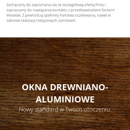
Zachęcamy do zapoznania się ze szczegółową ofertą firmy i
zapraszamy do nawiązania kontaktu z przedstawicielami Stolarni
Weselak. Z pewnością spełnimy Państwa oczekiwania, nawet w
zakresie realizacji nietypowych zamówień.
OKNA DREWNIANO-
ALUMINIOWE
Nowy standard w Twoim otoczeniu.