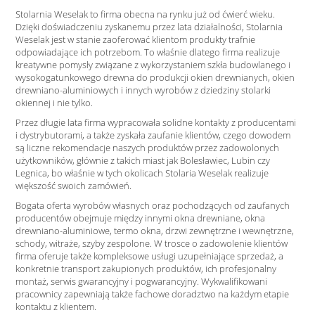
Stolarnia Weselak to firma obecna na rynku już od ćwierć wieku.
Dzięki doświadczeniu zyskanemu przez lata działalności, Stolarnia
Weselak jest w stanie zaoferować klientom produkty trafnie
odpowiadające ich potrzebom. To właśnie dlatego firma realizuje
kreatywne pomysły związane z wykorzystaniem szkła budowlanego i
wysokogatunkowego drewna do produkcji okien drewnianych, okien
drewniano-aluminiowych i innych wyrobów z dziedziny stolarki
okiennej i nie tylko.
Przez długie lata firma wypracowała solidne kontakty z producentami
i dystrybutorami, a także zyskała zaufanie klientów, czego dowodem
są liczne rekomendacje naszych produktów przez zadowolonych
użytkowników, głównie z takich miast jak Bolesławiec, Lubin czy
Legnica, bo właśnie w tych okolicach Stolaria Weselak realizuje
większość swoich zamówień.
Bogata oferta wyrobów własnych oraz pochodzących od zaufanych
producentów obejmuje między innymi okna drewniane, okna
drewniano-aluminiowe, termo okna, drzwi zewnętrzne i wewnętrzne,
schody, witraże, szyby zespolone. W trosce o zadowolenie klientów
firma oferuje także kompleksowe usługi uzupełniające sprzedaż, a
konkretnie transport zakupionych produktów, ich profesjonalny
montaż, serwis gwarancyjny i pogwarancyjny. Wykwalifikowani
pracownicy zapewniają także fachowe doradztwo na każdym etapie
kontaktu z klientem.