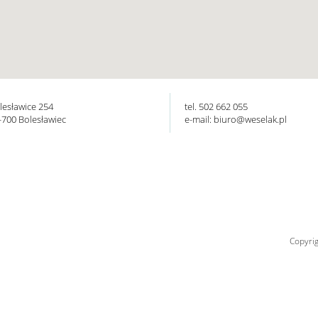
lesławice 254
tel. 502 662 055
-700 Bolesławiec
e-mail: biuro@weselak.pl
Copyri